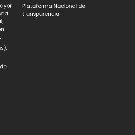
mayor
Plataforma Nacional de
ona
transparencia
l,
on
.
s).
ado