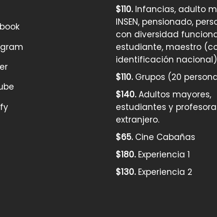
$110.
Infancias, adulto 
INSEN, pensionado, pers
book
con diversidad funciona
agram
estudiante, maestro (c
identificación nacional)
er
$110.
Grupos (20 persona
ube
$140.
Adultos mayores,
fy
estudiantes y profesor
extranjero.
$65.
Cine Cabañas
$180.
Experiencia 1
$130.
Experiencia 2