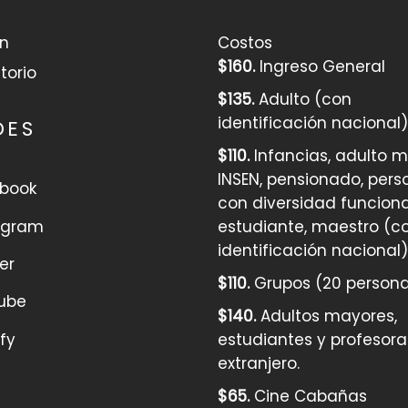
ón
Costos
$160.
Ingreso General
torio
$135.
Adulto (con
identificación nacional)
DES
$110.
Infancias, adulto 
INSEN, pensionado, pers
book
con diversidad funciona
agram
estudiante, maestro (c
identificación nacional)
er
$110.
Grupos (20 persona
ube
$140.
Adultos mayores,
fy
estudiantes y profesor
extranjero.
$65.
Cine Cabañas