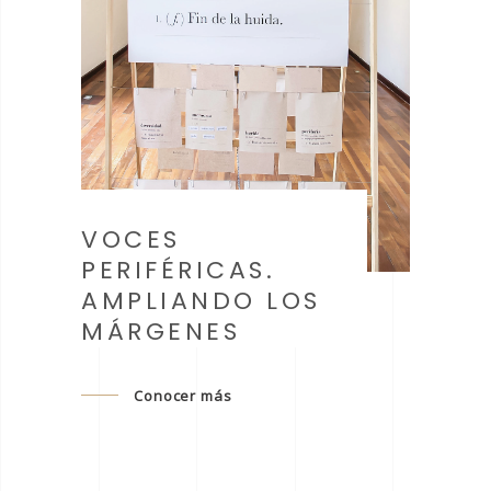
LE
CO
PO
EX
EN
VOCES
197
PERIFÉRICAS.
AMPLIANDO LOS
MÁRGENES
Conocer más